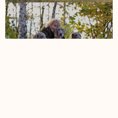
+420 739 594 261
simonamarko@seznam.cz
Webové stránky zdarma
od
BANAN.CZ
|
Ostravski Tvorba