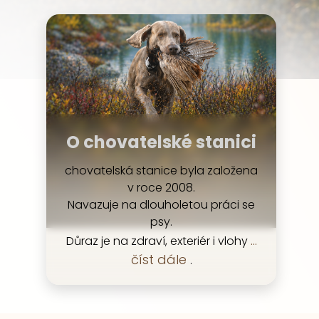
O chovatelské stanici
chovatelská stanice byla založena
v roce 2008.
Navazuje na dlouholetou práci se
psy.
...
Důraz je na zdraví, exteriér i vlohy
číst dále
.