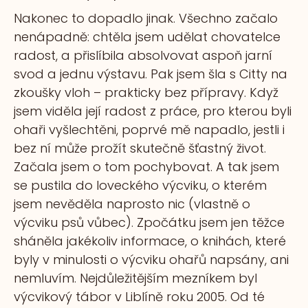
Nakonec to dopadlo jinak. Všechno začalo
nenápadně: chtěla jsem udělat chovatelce
radost, a přislíbila absolvovat aspoň jarní
svod a jednu výstavu. Pak jsem šla s Citty na
zkoušky vloh – prakticky bez přípravy. Když
jsem viděla její radost z práce, pro kterou byli
ohaři vyšlechtěni, poprvé mě napadlo, jestli i
bez ní může prožít skutečně šťastný život.
Začala jsem o tom pochybovat. A tak jsem
se pustila do loveckého výcviku, o kterém
jsem nevěděla naprosto nic (vlastně o
výcviku psů vůbec). Zpočátku jsem jen těžce
sháněla jakékoliv informace, o
knihách, které
byly v minulosti o výcviku ohařů napsány, ani
nemluvím. Nejdůležitějším mezníkem byl
výcvikový tábor v Liblíně roku 2005. Od té