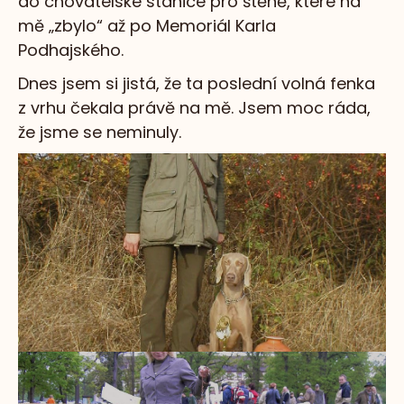
do chovatelské stanice pro štěně, které na
mě „zbylo“ až po Memoriál Karla
Podhajského.
Dnes jsem si jistá, že ta poslední volná fenka
z vrhu čekala právě na mě. Jsem moc ráda,
že jsme se neminuly.