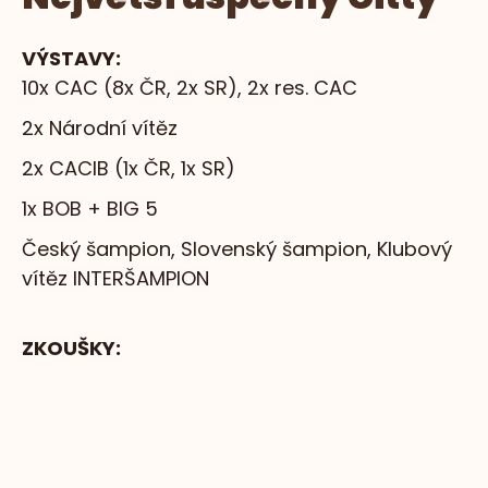
VÝSTAVY:
10x CAC (8x ČR, 2x SR), 2x res. CAC
2x Národní vítěz
2x CACIB (1x ČR, 1x SR)
1x BOB + BIG 5
Český šampion, Slovenský šampion, Klubový
vítěz INTERŠAMPION
ZKOUŠKY:
Vlohy: I. cena, věk 8 měsíců, 199 bodů
Podzimní: I. cena, 263 bodů, věk 12 měsíců,
vítěz
Lesní: I. cena, 246 bodů, vítěz