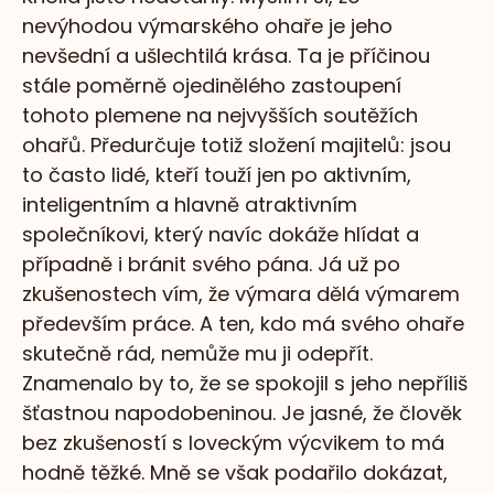
nevýhodou výmarského ohaře je jeho
nevšední a ušlechtilá krása. Ta je příčinou
stále poměrně ojedinělého zastoupení
tohoto plemene na nejvyšších soutěžích
ohařů. Předurčuje totiž složení majitelů: jsou
to často lidé, kteří touží jen po aktivním,
inteligentním a hlavně atraktivním
společníkovi, který navíc dokáže hlídat a
případně i bránit svého pána. Já už po
zkušenostech vím, že výmara dělá výmarem
především práce. A ten, kdo má svého ohaře
skutečně rád, nemůže mu ji odepřít.
Znamenalo by to, že se spokojil s jeho nepříliš
šťastnou napodobeninou. Je jasné, že člověk
bez zkušeností s loveckým výcvikem to má
hodně těžké. Mně se však podařilo dokázat,