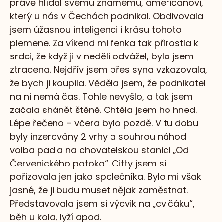
právě hlídal svému známému, američanovi,
který u nás v Čechách podnikal. Obdivovala
jsem úžasnou inteligenci i krásu tohoto
plemene. Za víkend mi fenka tak přirostla k
srdci, že když ji v neděli odvážel, byla jsem
ztracena. Nejdřív jsem přes syna vzkazovala,
že bych ji koupila. Věděla jsem, že podnikatel
na ni nemá čas. Tohle nevyšlo, a tak jsem
začala shánět štěně. Chtěla jsem ho hned.
Lépe řečeno – včera bylo pozdě. V tu dobu
byly inzerovány 2 vrhy a souhrou náhod
volba padla na chovatelskou stanici „Od
Červenického potoka“. Citty jsem si
pořizovala jen jako společníka. Bylo mi však
jasné, že ji budu muset nějak zaměstnat.
Představovala jsem si výcvik na „cvičáku“,
běh u kola, lyží apod.