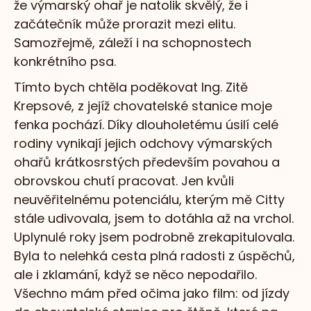
že výmarský ohař je natolik skvělý, že i
začátečník může prorazit mezi elitu.
Samozřejmě, záleží i na schopnostech
konkrétního psa.
Tímto bych chtěla poděkovat Ing. Zitě
Krepsové, z jejíž chovatelské stanice moje
fenka pochází. Díky dlouholetému úsilí celé
rodiny vynikají jejich odchovy výmarských
ohařů krátkosrstých především povahou a
obrovskou chutí pracovat. Jen kvůli
neuvěřitelnému potenciálu, kterým mě Citty
stále udivovala, jsem to dotáhla až na vrchol.
Uplynulé roky jsem podrobně zrekapitulovala.
Byla to nelehká cesta plná radosti z úspěchů,
ale i zklamání, když se něco nepodařilo.
Všechno mám před očima jako film: od jízdy