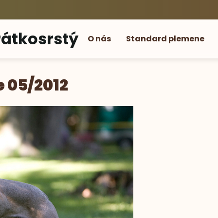
átkosrstý
O nás
Standard plemene
e 05/2012