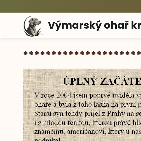
Výmarský ohař kr
********************