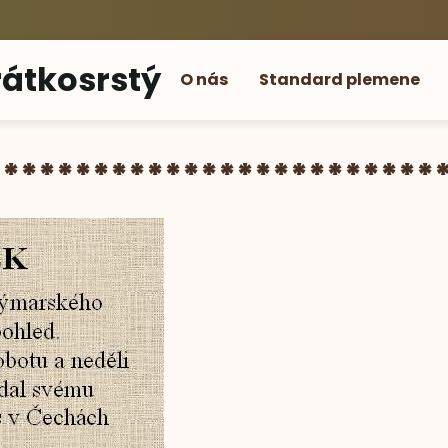
átkosrstý
O nás
Standard plemene
*************************