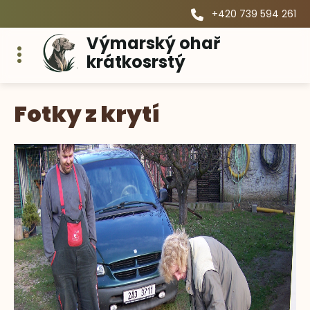
+420 739 594 261
Výmarský ohař
krátkosrstý
Fotky z krytí