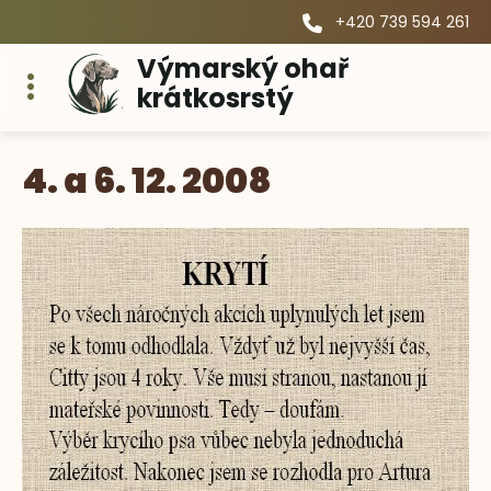
+420 739 594 261
Výmarský ohař
krátkosrstý
4. a 6. 12. 2008