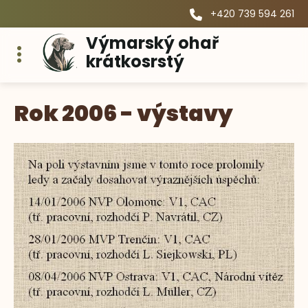
+420 739 594 261
Výmarský ohař
krátkosrstý
Rok 2006 - výstavy