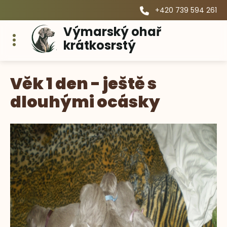
+420 739 594 261
Výmarský ohař
krátkosrstý
Věk 1 den - ještě s
dlouhými ocásky