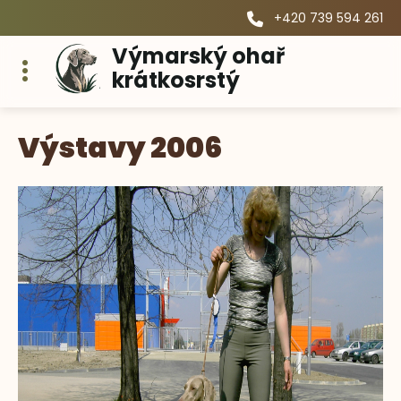
+420 739 594 261
Výmarský ohař
krátkosrstý
Výstavy 2006