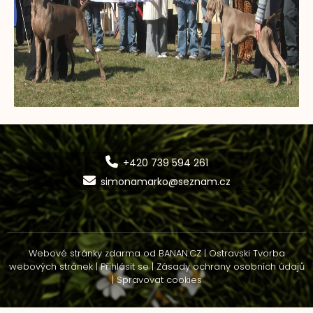
+420 739 594 261
simonamarko@seznam.cz
Webové stránky zdarma
od
BANAN.CZ
|
Ostravski Tvorba
webových stránek
|
Přihlásit se
|
Zásady ochrany osobních údajů
|
Spravovat cookies